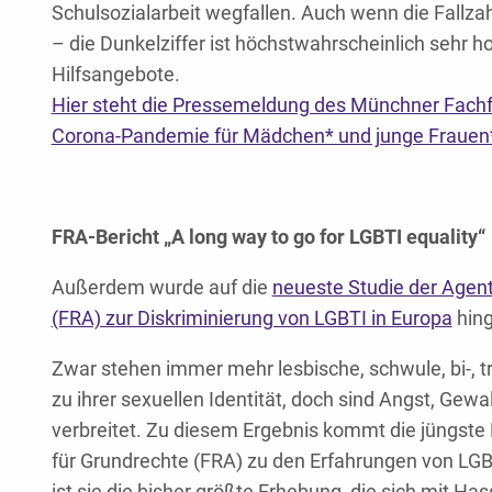
Schulsozialarbeit wegfallen. Auch wenn die Fallz
– die Dunkelziffer ist höchstwahrscheinlich sehr ho
Hilfsangebote.
Hier steht die Pressemeldung des Münchner Fachf
Corona-Pandemie für Mädchen* und junge Frauen
FRA-Bericht „A long way to go for LGBTI equality“
Außerdem wurde auf die
neueste Studie der Agent
(FRA) zur Diskriminierung von LGBTI in Europa
hing
Zwar stehen immer mehr lesbische, schwule, bi-, t
zu ihrer sexuellen Identität, doch sind Angst, Gewa
verbreitet. Zu diesem Ergebnis kommt die jüngste
für Grundrechte (FRA) zu den Erfahrungen von LGB
ist sie die bisher größte Erhebung, die sich mit Ha