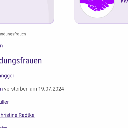
ündungsfrauen
en
dungsfrauen
angger
in
verstorben am 19.07.2024
ller
hristine Radtke