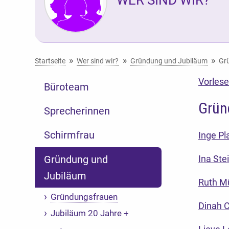
Sie befinden sich hier:
Startseite
Wer sind wir?
Gründung und Jubiläum
Gr
Vorles
Büroteam
Grün
Sprecherinnen
Schirmfrau
Inge Pl
Gründung und
Ina Ste
Jubiläum
Ruth Mü
Gründungsfrauen
Dinah C
Jubiläum 20 Jahre +