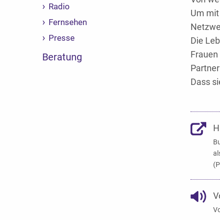
Radio
Um mit 
Fernsehen
Netzwer
Presse
Die Leb
Frauen 
Beratung
Partner
Dass si
H
B
al
(
V
V