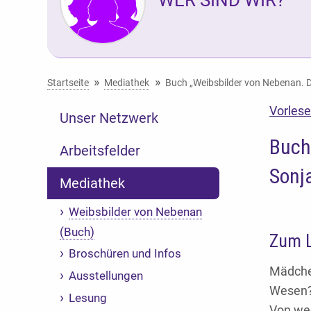
Sie befinden sich hier:
Startseite
Mediathek
Buch „Weibsbilder von Nebenan. D
Vorles
Unser Netzwerk
Buch
Arbeitsfelder
Sonj
Mediathek
Weibsbilder von Nebenan
(Buch)
Zum L
Broschüren und Infos
Mädchen
Ausstellungen
Wesen
Lesung
Von we