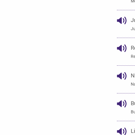
M
J
Ju
R
Re
N
N
B
Bu
Li