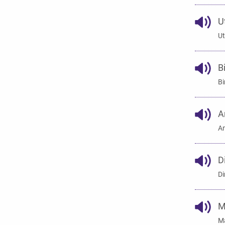
U
Ut
B
Bi
A
An
D
Di
M
Ma