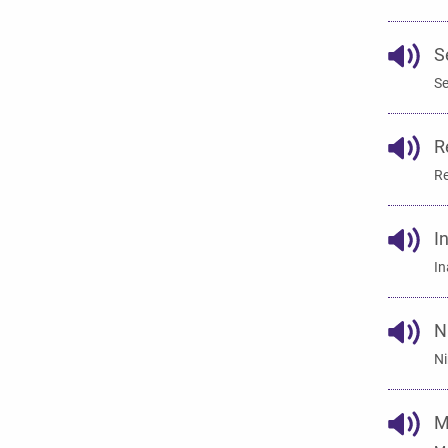
S
Se
R
Re
I
In
N
Ni
M