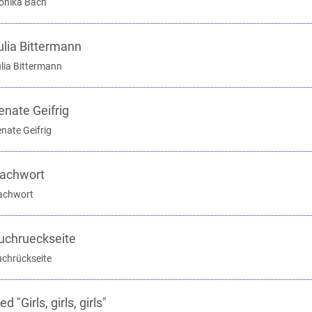
onika Bach
ulia Bittermann
lia Bittermann
enate Geifrig
nate Geifrig
achwort
achwort
uchrueckseite
chrückseite
ed "Girls, girls, girls"