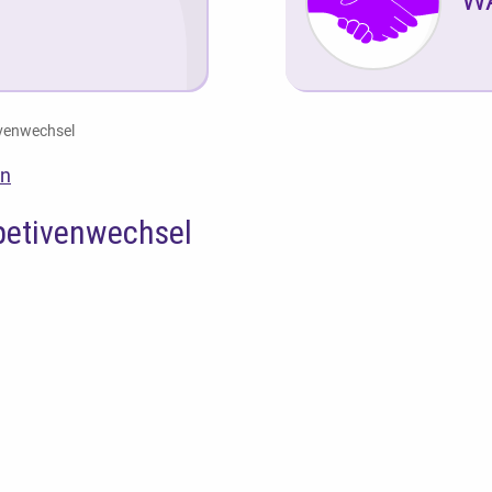
ivenwechsel
en
petivenwechsel