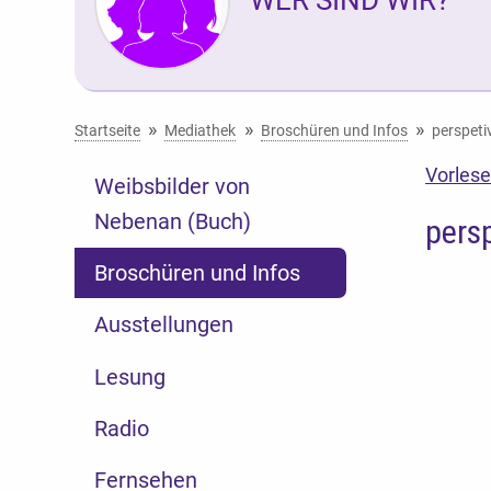
Sie befinden sich hier:
Startseite
Mediathek
Broschüren und Infos
perspet
Vorles
Weibsbilder von
Nebenan (Buch)
pers
Broschüren und Infos
Ausstellungen
Lesung
Radio
Fernsehen