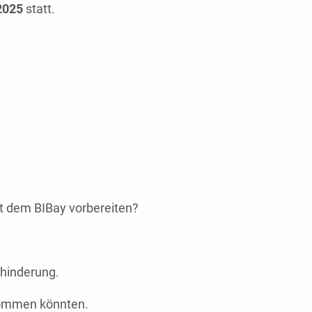
2025
statt.
?
it dem BIBay vorbereiten?
ehinderung.
kommen könnten.