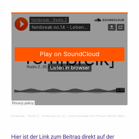
fembreak – Radio Z
·
fembreak no.14 – Lebensrealität Von Frauen Mit Be Hinderung – Netzwerkfrauen Bayern
Hier ist der Link zum Beitrag direkt auf der