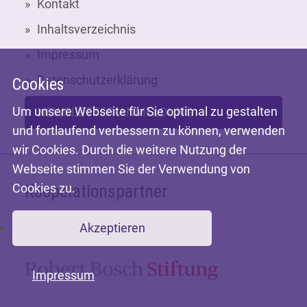
Kontakt
Inhaltsverzeichnis
Impressum
Datenschutzerklärung
Cookies
Um unsere Webseite für Sie optimal zu gestalten
NEWSLETTER-ANMELDUNG
und fortlaufend verbessern zu können, verwenden
wir Cookies. Durch die weitere Nutzung der
Webseite stimmen Sie der Verwendung von
Cookies zu.
Kooperationspartner
Akzeptieren
Mit freundlicher Unterstützung der
Impressum