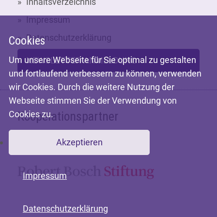
Inhaltsverzeichnis
Impressum
Datenschutzerklärung
Cookies
Um unsere Webseite für Sie optimal zu gestalten
NEWSLETTER-ANMELDUNG
und fortlaufend verbessern zu können, verwenden
wir Cookies. Durch die weitere Nutzung der
Webseite stimmen Sie der Verwendung von
Cookies zu.
Kooperationspartner
Akzeptieren
Mit freundlicher Unterstützung der
Impressum
Datenschutzerklärung