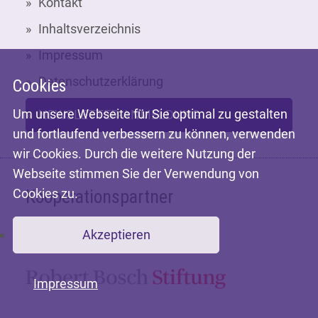
Kontakt
Inhaltsverzeichnis
Impressum
Datenschutzerklärung
Cookies
Um unsere Webseite für Sie optimal zu gestalten
NEWSLETTER-ANMELDUNG
und fortlaufend verbessern zu können, verwenden
wir Cookies. Durch die weitere Nutzung der
Webseite stimmen Sie der Verwendung von
Cookies zu.
Kooperationspartner
Akzeptieren
Mit freundlicher Unterstützung der
Impressum