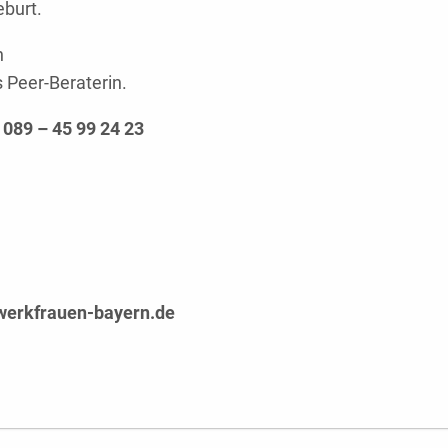
eburt.
n
s Peer-Beraterin.
089 – 45 99 24 23
erkfrauen-bayern.de