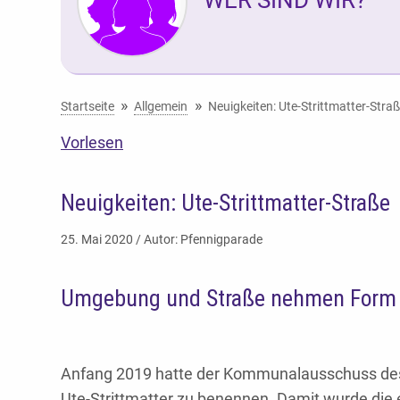
Sie befinden sich hier:
Startseite
Allgemein
Neuigkeiten: Ute-Strittmatter-Stra
Vorlesen
Neuigkeiten: Ute-Strittmatter-Straße
25. Mai 2020 / Autor: Pfennigparade
Umgebung und Straße nehmen Form
Anfang 2019 hatte der Kommunalausschuss des
Ute-Strittmatter zu benennen. Damit wurde die 