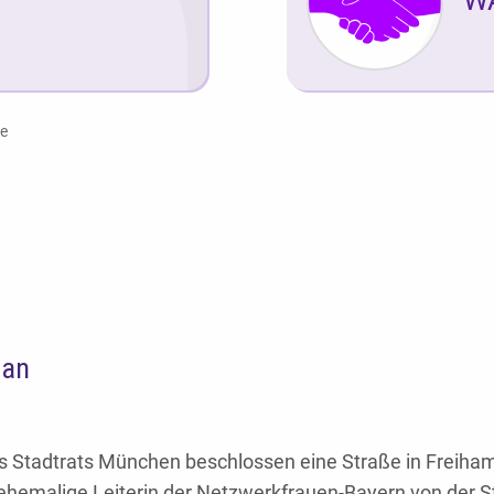
ße
 an
 Stadtrats München beschlossen eine Straße in Freiha
ehemalige Leiterin der Netzwerkfrauen-Bayern von der S