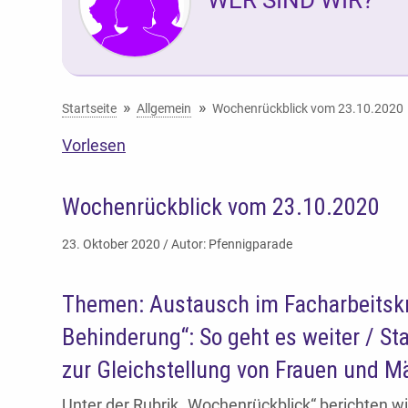
Sie befinden sich hier:
Startseite
Allgemein
Wochenrückblick vom 23.10.2020
Vorlesen
Wochenrückblick vom 23.10.2020
23. Oktober 2020 / Autor: Pfennigparade
Themen: Austausch im Facharbeitskre
Behinderung“: So geht es weiter / St
zur Gleichstellung von Frauen und M
Unter der Rubrik „Wochenrückblick“ berichten wi