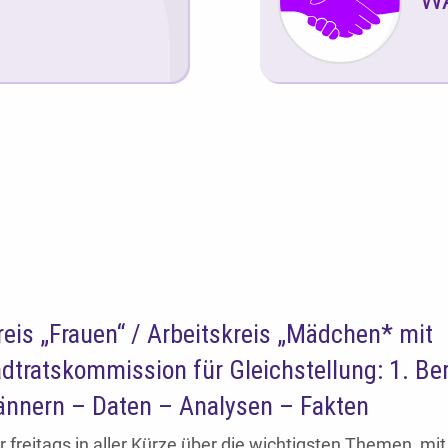
is „Frauen“ / Arbeitskreis „Mädchen* mit
adtratskommission für Gleichstellung: 1. Ber
ännern – Daten – Analysen – Fakten
r freitags in aller Kürze über die wichtigsten Themen, mi