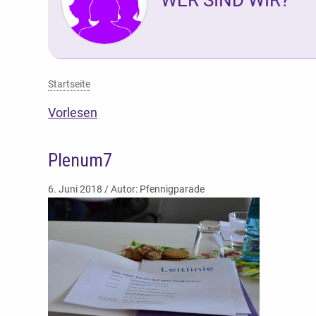
Sie befinden sich hier:
Startseite
Vorlesen
Plenum7
6. Juni 2018 / Autor: Pfennigparade