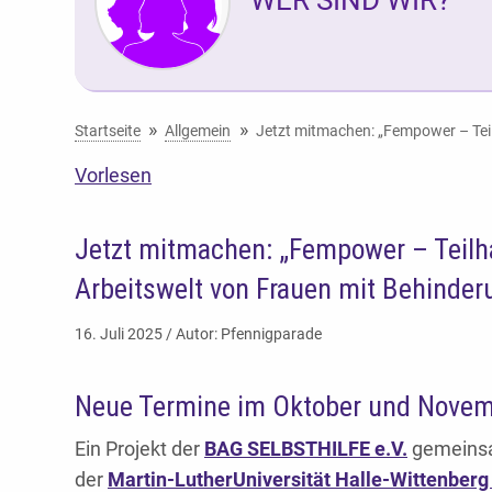
Sie befinden sich hier:
Startseite
Allgemein
Jetzt mitmachen: „Fempower – Teil
Vorlesen
Jetzt mitmachen: „Fempower – Teilha
Arbeitswelt von Frauen mit Behinder
16. Juli 2025 / Autor: Pfennigparade
Neue Termine im Oktober und Novem
Ein Projekt der
BAG SELBSTHILFE e.V.
gemeins
der
Martin-LutherUniversität Halle-Wittenberg