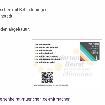
enschen mit Behinderungen
nstadt.
erden abgebaut!“.
ertenbeirat-muenchen.de/mitmachen
.